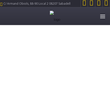




C/ Armand Obiols, 88-90 Local 2 08207 Sabadell